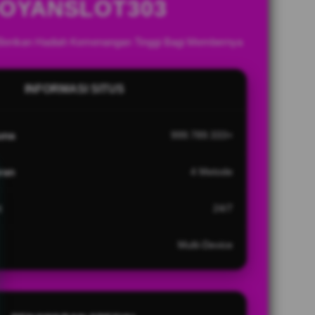
OYANSLOT303
rikan Hadiah Kemenangan Tinggi Bagi Membernya
INFORMASI SITUS
una
999.789.333+
ran
4 Metode
t
24/7
Multi-Device