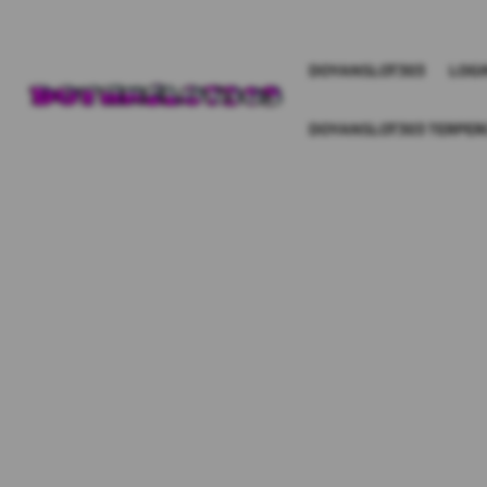
Skip
to
content
DOYANSLOT303
LOGI
DOYANSLOT303 TERPER