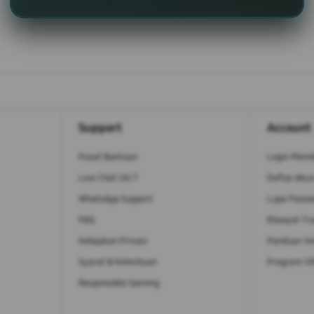
Support
Account
Pusat Bantuan
Login Mem
Live Chat 24/7
Daftar Aku
WhatsApp Support
Lupa Passw
FAQ
Riwayat Tr
Kebijakan Privasi
Panduan Ver
Syarat & Ketentuan
Program VI
Responsible Gaming