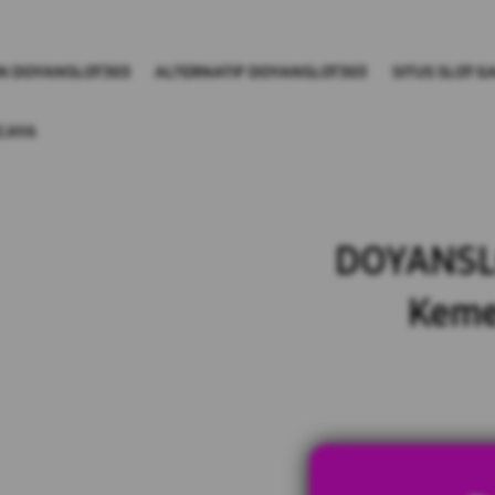
N DOYANSLOT303
ALTERNATIF DOYANSLOT303
SITUS SLOT G
CAYA
DOYANSLO
Keme