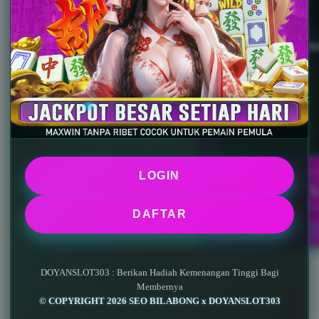
B
LOGIN
DAFTAR
DOYANSLOT303 : Berikan Hadiah Kemenangan Tinggi Bagi
Membernya
© COPYRIGHT 2026 SEO BILABONG x DOYANSLOT303