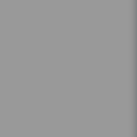
Layer Popup Close