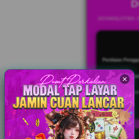
D
DOYANSLOT303 : Be
Penilaian Pengg
Sistem Pembaya
+4 lebih
banyak
Layanan Suppor
Platform